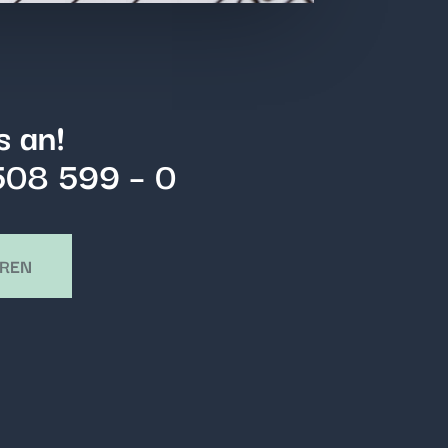
s an!
508 599 – 0
AREN