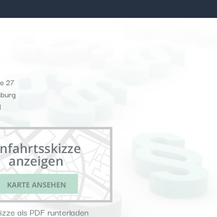
ße 27
sburg
d
izze als PDF runterladen