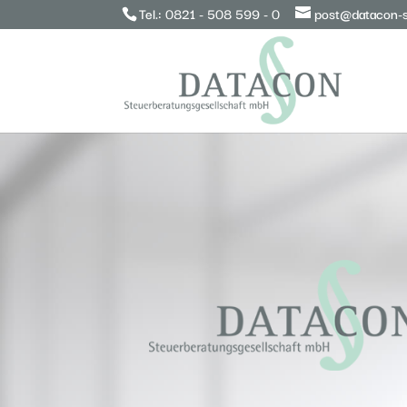
Tel.:
0821 - 508 599 - 0
post@datacon-s